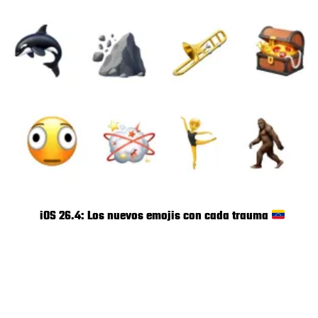
iOS 26.4: Los nuevos emojis con cada trauma