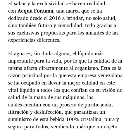
e
El sabor y la exclusividad se hacen realidad
z
con
Acqua Fontana
, una marca que se ha
u
dedicado desde el 2016 a brindar, no solo salud,
e
l
sino también futuro y comodidad, todo gracias a
a
sus exclusivas propuestas para los amantes de las
:
experiencias diferentes.
M
á
s
El agua es, sin duda alguna, el líquido más
l
importante para la vida, por lo que la calidad de la
u
misma afecta directamente al organismo. Esta es la
g
razón principal por la que esta empresa venezolana
a
r
se ha ocupado en llevar la mejor calidad en este
e
vital líquido a todos los que confían en su visión de
s
salud de la mano de sus máquinas, las
y
cuales cuentan con un proceso de purificación,
s
a
filtración y desinfección, que garantizan un
b
suministro de esta bebida 100% cristalina, pura y
o
segura para todos, vendiendo, más que un objeto
r