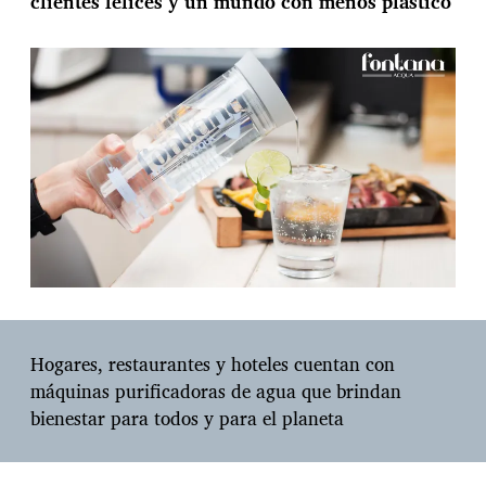
clientes felices y un mundo con menos plástico
0
l
2
a
1
e
d
n
e
t
A
r
c
a
q
d
u
a
a
F
o
n
t
a
n
a
Hogares, restaurantes y hoteles cuentan con
e
máquinas purificadoras de agua que brindan
n
bienestar para todos y para el planeta
V
e
n