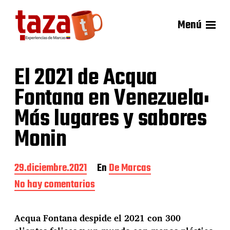
Menú
El 2021 de Acqua
Fontana en Venezuela:
Más lugares y sabores
Monin
F
29.diciembre.2021
En
De Marcas
e
No hay comentarios
e
c
n
h
E
a
l
Acqua Fontana despide el 2021 con 300
d
2
e