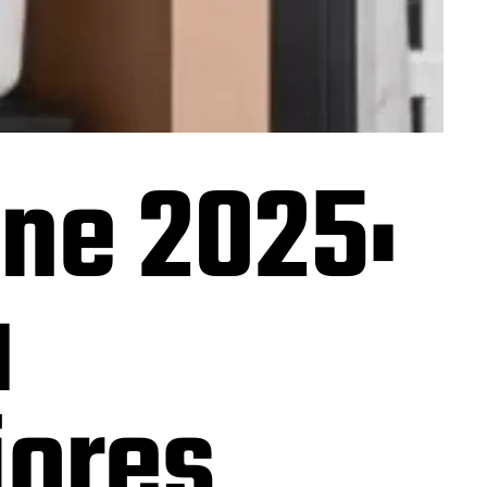
one 2025:
a
iores