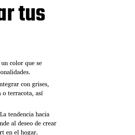
ar tus
l
a
d
e
c
o
r
a
c
un color que se
i
ó
onalidades.
n
ntegrar con grises,
d
e
 o terracota, así
i
n
t
La tendencia hacia
e
de al deseo de crear
r
i
rt en el hogar.