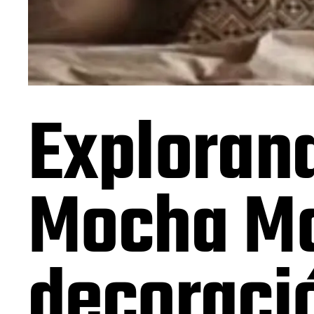
Explorand
Mocha Mo
decoració