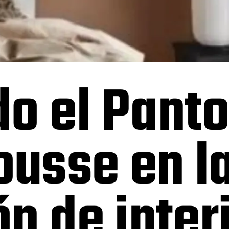
o el Pant
usse en l
n de inter