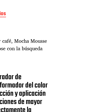
ios
e
n
E
x
p
 y café, Mocha Mousse
l
o
ose con la búsqueda
r
a
n
d
o
orador de
e
sformador del color
l
P
cción y aplicación
a
aciones de mayor
n
t
ectamente la