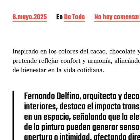
F
6.mayo.2025
En
De Todo
No hay comentar
e
c
h
a
Inspirado en los colores del cacao, chocolate
d
e
pretende reflejar confort y armonía, alineánd
l
de bienestar en la vida cotidiana.
a
e
n
t
Fernando Delfino, arquitecto y dec
r
interiores, destaca el impacto tran
a
d
en un espacio, señalando que la ele
a
de la pintura pueden generar sens
apertura o intimidad, afectando dir