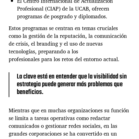
El Centro Internacional de Actualización
e
n
Profesional (CIAP) de la UCAB, ofrecen
a
programas de posgrado y diplomados.
d
a
Estos programas se centran en temas cruciales
p
como la gestión de la reputación, la comunicación
t
de crisis, el branding y el uso de nuevas
a
c
tecnologías, preparando a los
i
profesionales para los retos del entorno actual.
ó
n
La clave está en entender que la visibilidad sin
y
e
estrategia puede generar más problemas que
s
beneficios.
t
r
a
Mientras que en muchas organizaciones su función
t
se limita a tareas operativas como redactar
e
g
comunicados o gestionar redes sociales, en las
i
grandes corporaciones se ha convertido en un
a