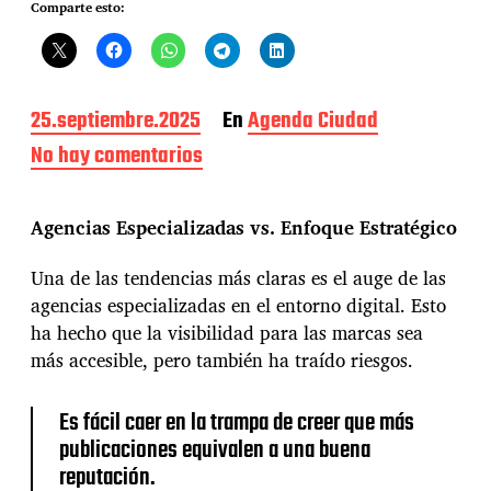
Comparte esto:
F
25.septiembre.2025
En
Agenda Ciudad
e
No hay comentarios
e
c
n
h
2
a
6
Agencias Especializadas vs. Enfoque Estratégico
d
d
e
e
l
Una de las tendencias más claras es el auge de las
S
a
agencias especializadas en el entorno digital. Esto
e
e
p
ha hecho que la visibilidad para las marcas sea
n
t
t
más accesible, pero también ha traído riesgos.
i
r
e
a
m
Es fácil caer en la trampa de creer que más
d
b
publicaciones equivalen a una buena
a
r
reputación.
e