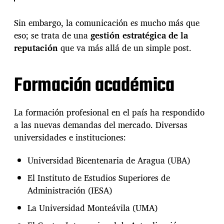
:
L
Sin embargo, la comunicación es mucho más que
a
eso; se trata de una
gestión estratégica de la
s
R
reputación
que va más allá de un simple post.
R
P
P
Formación académica
e
n
V
La formación profesional en el país ha respondido
e
a las nuevas demandas del mercado. Diversas
n
e
universidades e instituciones:
z
u
Universidad Bicentenaria de Aragua (UBA)
e
l
El Instituto de Estudios Superiores de
a
Administración (IESA)
v
a
La Universidad Monteávila (UMA)
n