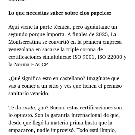
q
u
e
Lo que necesitas saber sobre «los papeles»
v
e
Aquí viene la parte técnica, pero aguántame un
r
segundo porque importa. A finales de 2025, La
L
Montserratina se convirtió en la primera empresa
a
M
venezolana en sacarse la triple corona de
o
certificaciones simultáneas: ISO 9001, ISO 22000 y
n
la Norma HACCP.
t
s
¿Qué significa esto en castellano? Imagínate que
e
r
vas a comer a un sitio y ves que tienen el permiso
r
sanitario vencido.
a
t
Te da
cosita
, ¿no? Bueno, estas certificaciones son
i
n
lo opuesto. Son la garantía internacional de que,
a
desde que llegó la materia prima hasta que la
)
empacaron, nadie improvisó. Todo está limpio,