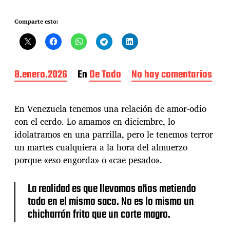
Comparte esto:
F
8.enero.2026
En
De Todo
No hay comentarios
e
e
n
c
E
h
l
En Venezuela tenemos una relación de amor-odio
a
m
con el cerdo. Lo amamos en diciembre, lo
d
i
idolatramos en una parrilla, pero le tenemos terror
e
t
l
o
un martes cualquiera a la hora del almuerzo
a
d
porque «eso engorda» o «cae pesado».
e
e
n
l
t
c
La realidad es que llevamos años metiendo
r
o
todo en el mismo saco. No es lo mismo un
a
c
chicharrón frito que un corte magro.
d
h
a
i