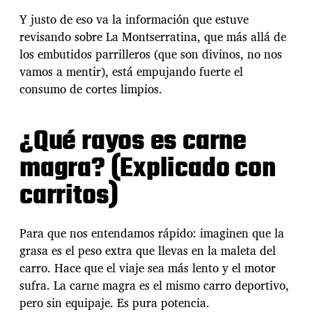
n
Y justo de eso va la información que estuve
o
revisando sobre La Montserratina, que más allá de
:
p
los embutidos parrilleros (que son divinos, no nos
o
vamos a mentir), está empujando fuerte el
r
consumo de cortes limpios.
q
u
é
¿Qué rayos es carne
l
a
magra? (Explicado con
c
a
carritos)
r
n
e
Para que nos entendamos rápido: imaginen que la
m
a
grasa es el peso extra que llevas en la maleta del
g
carro. Hace que el viaje sea más lento y el motor
r
sufra. La carne magra es el mismo carro deportivo,
a
pero sin equipaje. Es pura potencia.
n