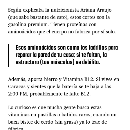
o
e
Según explicaba la nutricionista Ariana Araujo
s
(que sabe bastante de esto), estos cortes son la
e
gasolina premium. Tienen proteínas con
l
e
aminoácidos que el cuerpo no fabrica por sí solo.
n
e
Esos aminoácidos son como los ladrillos para
m
reparar la pared de tu casa; si te faltan, la
i
g
estructura (tus músculos) se debilita.
o
(
y
Además, aporta hierro y Vitamina B12. Si vives en
q
Caracas y sientes que la batería se te baja a las
u
2:00 PM, probablemente te falte B12.
é
t
i
Lo curioso es que mucha gente busca estas
e
vitaminas en pastillas o batidos raros, cuando un
n
buen bistec de cerdo (sin grasa) ya lo trae de
e
fábrica.