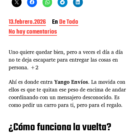
F
13.febrero.2026
En
De Todo
e
No hay comentarios
e
c
n
h
a
S
Uno quiere quedar bien, pero a veces el día a día
d
a
e
no te deja escaparte para entregar las cosas en
n
l
persona.
+2
V
a
a
e
Ahí es donde entra
Yango Envíos
. La movida con
l
n
e
t
ellos es que te quitan ese peso de encima de andar
n
r
coordinando con un mensajero desconocido. Es
t
a
como pedir un carro para ti, pero para el regalo.
í
d
n
a
e
¿Cómo funciona la vuelta?
n
C