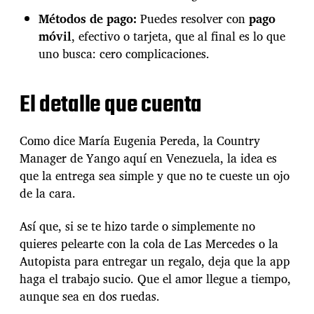
a
Métodos de pago:
Puedes resolver con
pago
e
n
móvil
, efectivo o tarjeta, que al final es lo que
m
uno busca: cero complicaciones.
o
t
o
El detalle que cuenta
(
o
e
Como dice María Eugenia Pereda, la Country
n
Manager de Yango aquí en Venezuela, la idea es
c
a
que la entrega sea simple y que no te cueste un ojo
r
de la cara.
r
o
Así que, si se te hizo tarde o simplemente no
)
quieres pelearte con la cola de Las Mercedes o la
Autopista para entregar un regalo, deja que la app
haga el trabajo sucio. Que el amor llegue a tiempo,
aunque sea en dos ruedas.