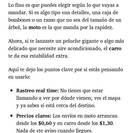
a
Lo fino es que puedes elegir según lo que vayas a
r
a
mandar. Si es algo tipo «un detalle», una caja de
c
bombones o un ramo que no sea del tamaño de un
a
árbol, la
moto
es la que manda por la rapidez.
s
:
Ahora, si te lanzaste un peluche gigante o algo más
C
u
delicado que necesite aire acondicionado, el
carro
a
te da esa estabilidad extra.
n
d
Aquí te dejo los puntos clave por si estás pensando
o
e
en usarlo:
l
a
Rastreo real time:
No tienes que estar
m
llamando a ver por dónde vienen; ves el mapa
o
y ya sabes si está cerca del destino.
r
l
Precios claros:
Los envíos en moto arrancan
l
desde los
$0,60
y en carro desde los
$1,30
.
e
g
Nada de «te aviso cuando llegue».