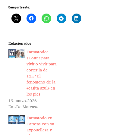
Comparte esto:
Relacionados
Farmatodo:
¿Correr para
vivir o vivir para
correr la de
12K? El
fenómeno de la
«casita azul» en
los pies
19.marzo.2026
En «De Marcas»
Farmatodo en
Caracas con su
ExpoBelleza y