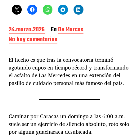
F
24.marzo.2026
En
De Marcas
e
No hay comentarios
e
c
n
h
D
a
e
El hecho es que tras la convocatoria terminó
d
l
e
agotando cupos en tiempo récord y transformando
a
l
el asfalto de Las Mercedes en una extensión del
c
a
o
pasillo de cuidado personal más famoso del país.
e
l
n
a
t
d
r
e
a
l
d
Caminar por Caracas un domingo a las 6:00 a.m.
«
a
suele ser un ejercicio de silencio absoluto, roto solo
2
por alguna guacharaca desubicada.
4
h