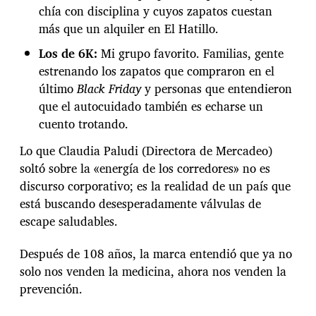
a
chía con disciplina y cuyos zapatos cuestan
p
más que un alquiler en El Hatillo.
a
t
Los de 6K:
Mi grupo favorito. Familias, gente
o
estrenando los zapatos que compraron en el
s
d
último
Black Friday
y personas que entendieron
e
que el autocuidado también es echarse un
F
cuento trotando.
a
r
Lo que Claudia Paludi (Directora de Mercadeo)
m
soltó sobre la «energía de los corredores» no es
a
t
discurso corporativo; es la realidad de un país que
o
está buscando desesperadamente válvulas de
d
escape saludables.
o
Después de 108 años, la marca entendió que ya no
solo nos venden la medicina, ahora nos venden la
prevención.