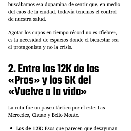
g
buscábamos esa dopamina de sentir que, en medio
o
del caos de la ciudad, todavía tenemos el control
q
de nuestra salud.
u
e
C
Agotar los cupos en tiempo récord no es «fiebre»,
a
es la necesidad de espacios donde el bienestar sea
r
el protagonista y no la crisis.
a
c
a
2. Entre los 12K de los
s
s
«Pros» y los 6K del
e
p
«Vuelve a la vida»
u
s
o
La ruta fue un paseo táctico por el este: Las
l
o
Mercedes, Chuao y Bello Monte.
s
z
Los de 12K:
Esos que parecen que desayunan