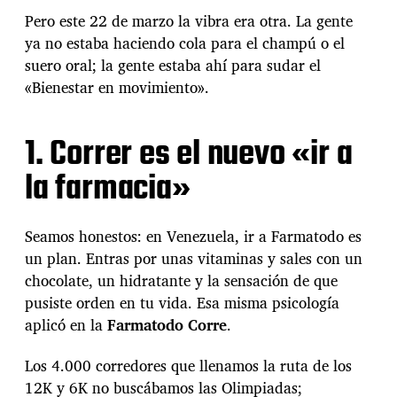
o
Pero este 22 de marzo la vibra era otra. La gente
r
ya no estaba haciendo cola para el champú o el
a
suero oral; la gente estaba ahí para sudar el
s
»
«Bienestar en movimiento».
a
l
a
1. Correr es el nuevo «ir a
s
la farmacia»
f
a
l
t
Seamos honestos: en Venezuela, ir a Farmatodo es
o
un plan. Entras por unas vitaminas y sales con un
:
chocolate, un hidratante y la sensación de que
E
l
pusiste orden en tu vida. Esa misma psicología
d
aplicó en la
Farmatodo Corre
.
o
m
Los 4.000 corredores que llenamos la ruta de los
i
12K y 6K no buscábamos las Olimpiadas;
n