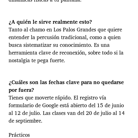
1
8
t
¿A quién le sirve realmente esto?
a
Tanto al chamo en Los Palos Grandes que quiere
l
l
entender la percusión tradicional, como a quien
e
busca sistematizar su conocimiento. Es una
r
herramienta clave de reconexión, sobre todo si la
e
nostalgia te pega fuerte.
s
o
n
l
¿Cuáles son las fechas clave para no quedarse
i
por fuera?
n
e
Tienes que moverte rápido. El registro vía
y
formulario de Google está abierto del 15 de junio
b
al 12 de julio. Las clases van del 20 de julio al 14
l
de septiembre.
i
n
d
Prácticos