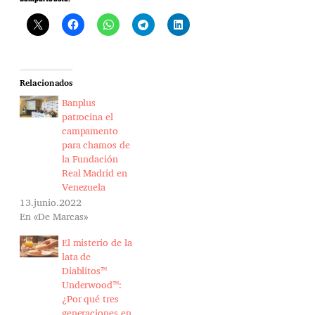
Relacionados
Banplus
patrocina el
campamento
para chamos de
la Fundación
Real Madrid en
Venezuela
13.junio.2022
En «De Marcas»
El misterio de la
lata de
Diablitos™
Underwood™:
¿Por qué tres
generaciones en