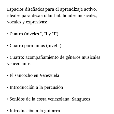
a
n
Espacios diseñados para el aprendizaje activo,
u
ideales para desarrollar habilidades musicales,
e
vocales y expresivas:
s
t
r
• Cuatro (niveles I, II y III)
a
s
• Cuatro para niños (nivel I)
r
a
• Cuatro: acompañamiento de géneros musicales
í
c
venezolanos
e
s
• El sancocho en Venezuela
c
o
• Introducción a la percusión
n
t
r
• Sonidos de la costa venezolana: Sangueos
a
e
• Introducción a la guitarra