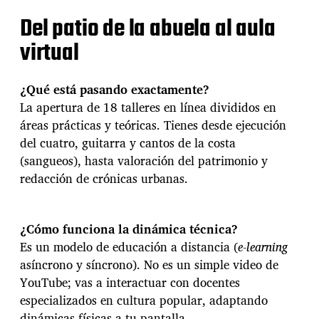
e
e
Del patio de la abuela al aula
l
virtual
f
o
l
k
¿Qué está pasando exactamente?
l
La apertura de 18 talleres en línea divididos en
o
áreas prácticas y teóricas. Tienes desde ejecución
r
del cuatro, guitarra y cantos de la costa
e
a
(sangueos), hasta valoración del patrimonio y
l
redacción de crónicas urbanas.
a
n
u
¿Cómo funciona la dinámica técnica?
b
e
Es un modelo de educación a distancia (
e-learning
:
asíncrono y síncrono). No es un simple video de
A
YouTube; vas a interactuar con docentes
b
especializados en cultura popular, adaptando
r
e
dinámicas físicas a tu pantalla.