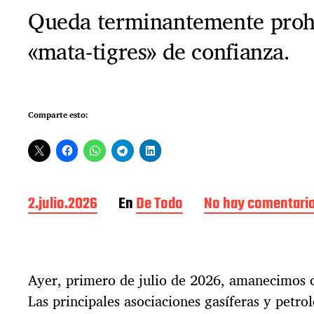
Queda terminantemente prohi
«mata-tigres» de confianza.
Comparte esto:
F
2.julio.2026
En
De Todo
No hay comentari
e
c
h
a
Ayer, primero de julio de 2026, amanecimos
d
e
Las principales asociaciones gasíferas y petro
l