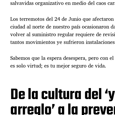
salvavidas organizativo en medio del caos ca
a
e
n
Los terremotos del 24 de Junio que afectaron 
t
ciudad al norte de nuestro país ocasionaron d
r
a
volver al suministro regular requiere de revis
d
tantos movimientos ye sufrieron instalaciones
a
Sabemos que la espera desespera, pero con el 
es solo virtud; es tu mejor seguro de vida.
De la cultura del ‘y
arreglo’ a la prev