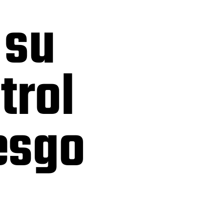
 su
trol
iesgo