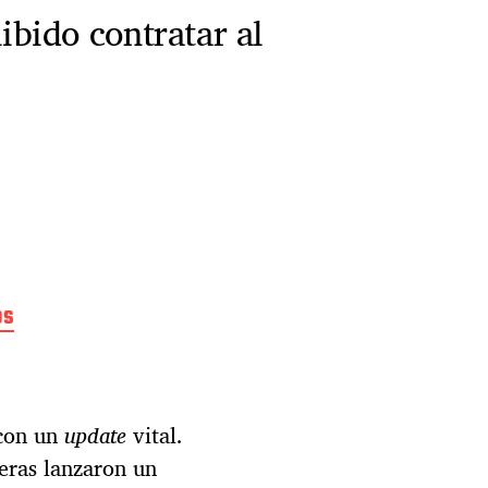
bido contratar al
os
e
n
E
l
g
 con un
update
vital.
a
s
leras lanzaron un
d