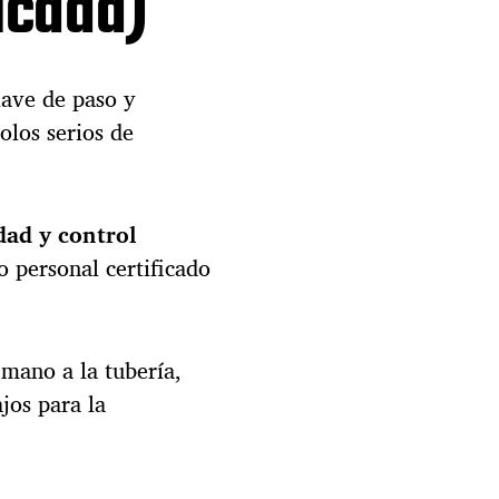
licada)
i
a
l
y
lave de paso y
a
p
olos serios de
a
g
a
e
dad y control
l
 personal certificado
r
i
e
s
 mano a la tubería,
g
o
jos para la