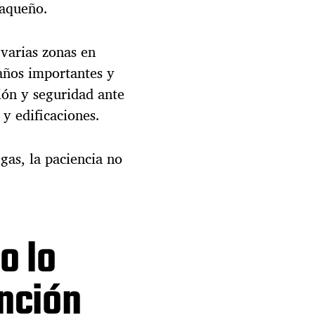
raqueño.
i
r
e
varias zonas en
c
años importantes y
t
o
ión y seguridad ante
i
 y edificaciones.
n
i
c
gas, la paciencia no
i
a
s
u
r
o lo
e
s
t
ención
i
t