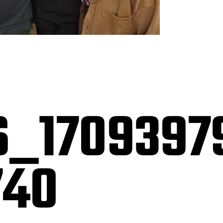
6_1709397
740