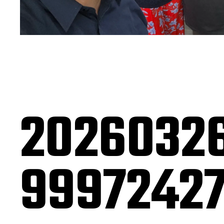
2026032
9997242