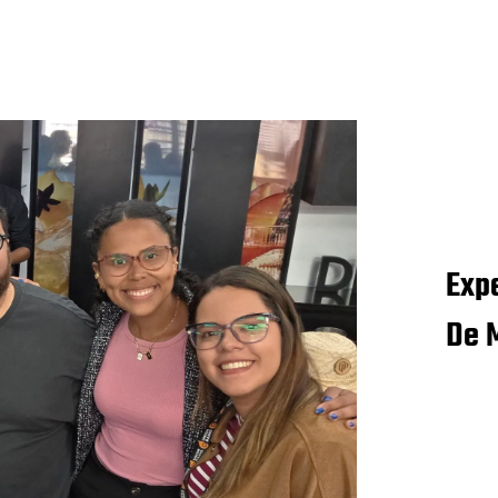
Exp
De 