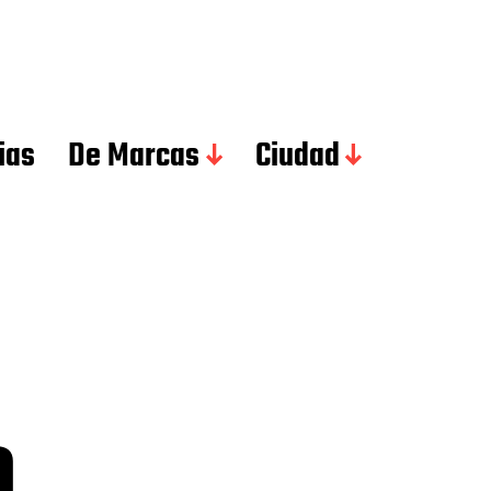
ias
De Marcas
Ciudad