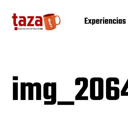
Experiencias
img_206