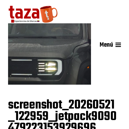
Menú
screenshot_20260521
_122959_jetpack9090
479223153929696