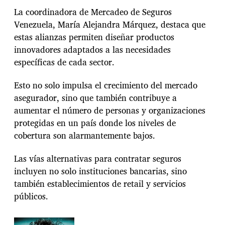
s
La coordinadora de Mercadeo de Seguros
s
Venezuela, María Alejandra Márquez, destaca que
e
r
estas alianzas permiten diseñar productos
v
innovadores adaptados a las necesidades
i
específicas de cada sector.
c
i
Esto no solo impulsa el crecimiento del mercado
o
s
asegurador, sino que también contribuye a
a
aumentar el número de personas y organizaciones
s
protegidas en un país donde los niveles de
e
cobertura son alarmantemente bajos.
g
u
r
Las vías alternativas para contratar seguros
a
incluyen no solo instituciones bancarias, sino
d
también establecimientos de retail y servicios
o
públicos.
r
e
s