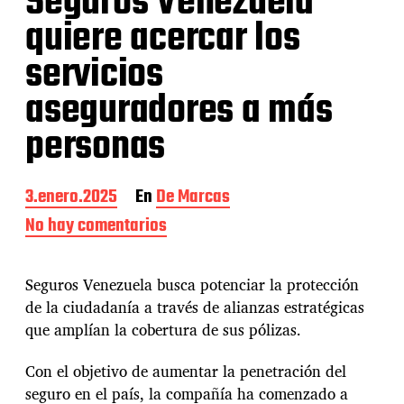
Seguros Venezuela
quiere acercar los
servicios
aseguradores a más
personas
F
3.enero.2025
En
De Marcas
e
No hay comentarios
e
c
n
h
S
a
e
Seguros Venezuela busca potenciar la protección
d
g
e
de la ciudadanía a través de alianzas estratégicas
u
l
que amplían la cobertura de sus pólizas.
r
a
o
e
s
Con el objetivo de aumentar la penetración del
n
V
t
seguro en el país, la compañía ha comenzado a