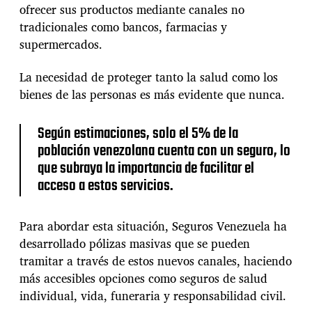
e
r
ofrecer sus productos mediante canales no
n
a
tradicionales como bancos, farmacias y
e
d
z
supermercados.
a
u
e
La necesidad de proteger tanto la salud como los
l
bienes de las personas es más evidente que nunca.
a
q
u
Según estimaciones, solo el 5% de la
i
población venezolana cuenta con un seguro, lo
e
que subraya la importancia de facilitar el
r
e
acceso a estos servicios.
a
c
e
Para abordar esta situación, Seguros Venezuela ha
r
desarrollado pólizas masivas que se pueden
c
tramitar a través de estos nuevos canales, haciendo
a
más accesibles opciones como seguros de salud
r
l
individual, vida, funeraria y responsabilidad civil.
o