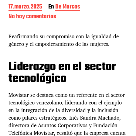
F
17.marzo.2025
En
De Marcas
e
No hay comentarios
e
c
n
h
M
a
o
Reafirmando su compromiso con la igualdad de
d
v
e
género y el empoderamiento de las mujeres.
i
l
s
a
t
e
Liderazgo en el sector
a
n
r
t
tecnológico
i
r
m
a
p
d
u
Movistar se destaca como un referente en el sector
a
l
tecnológico venezolano, liderando con el ejemplo
s
en la integración de la diversidad y la inclusión
a
como pilares estratégicos. Inés Sandra Machado,
l
a
directora de Asuntos Corporativos y Fundación
i
Telefónica Movistar, resaltó que la empresa cuenta