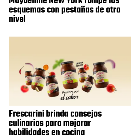
Maybelline New York rompe los
esquemas con pestañas de otro
nivel
Frescarini brinda consejos
culinarios para mejorar
habilidades en cocina