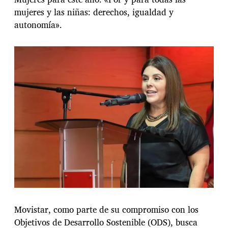
e
mujeres y las niñas: derechos, igualdad y
l
autonomía».
a
:
L
i
d
e
r
a
z
g
o
y
c
o
m
p
r
o
Movistar, como parte de su compromiso con los
m
i
Objetivos de Desarrollo Sostenible (ODS), busca