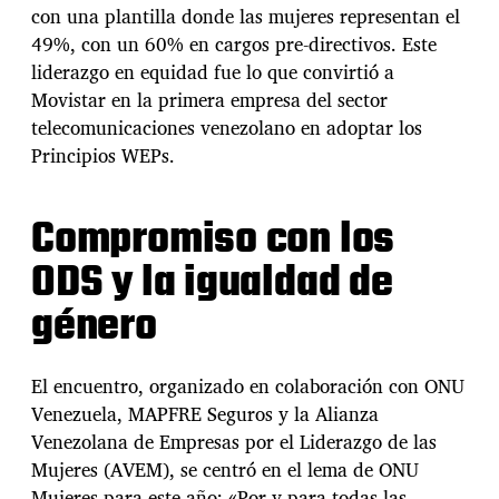
g
con una plantilla donde las mujeres representan el
u
49%, con un 60% en cargos pre-directivos. Este
a
l
liderazgo en equidad fue lo que convirtió a
d
Movistar en la primera empresa del sector
a
telecomunicaciones venezolano en adoptar los
d
Principios WEPs.
d
e
g
Compromiso con los
é
n
ODS y la igualdad de
e
r
género
o
e
n
V
El encuentro, organizado en colaboración con ONU
e
Venezuela, MAPFRE Seguros y la Alianza
n
Venezolana de Empresas por el Liderazgo de las
e
Mujeres (AVEM), se centró en el lema de ONU
z
u
Mujeres para este año: «Por y para todas las