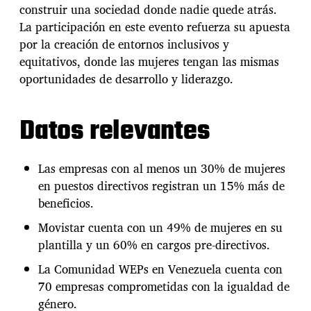
s
construir una sociedad donde nadie quede atrás.
o
La participación en este evento refuerza su apuesta
c
por la creación de entornos inclusivos y
o
n
equitativos, donde las mujeres tengan las mismas
l
oportunidades de desarrollo y liderazgo.
o
s
p
Datos relevantes
r
i
n
Las empresas con al menos un 30% de mujeres
c
en puestos directivos registran un 15% más de
i
p
beneficios.
i
Movistar cuenta con un 49% de mujeres en su
o
s
plantilla y un 60% en cargos pre-directivos.
W
La Comunidad WEPs en Venezuela cuenta con
E
P
70 empresas comprometidas con la igualdad de
s
género.