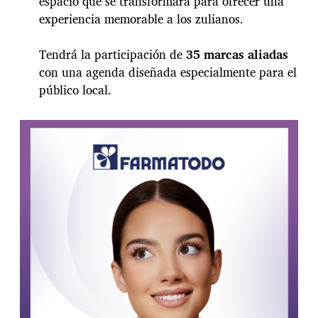
espacio que se transformará para ofrecer una
y
experiencia memorable a los zulianos.
t
a
m
Tendrá la participación de
35 marcas aliadas
b
con una agenda diseñada especialmente para el
i
público local.
é
n
v
a
a
M
a
r
a
c
a
i
b
o