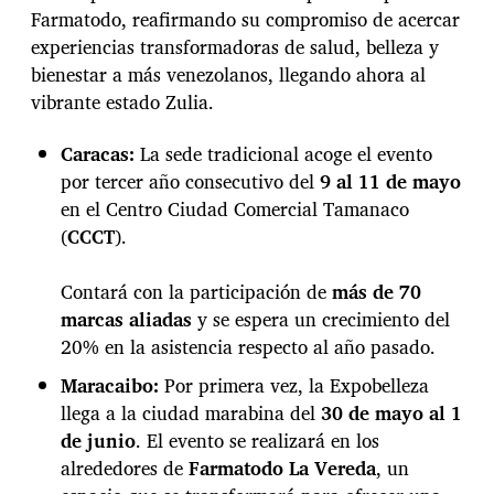
a
Farmatodo, reafirmando su compromiso de acercar
r
experiencias transformadoras de salud, belleza y
m
bienestar a más venezolanos, llegando ahora al
a
vibrante estado Zulia.
t
o
d
Caracas:
La sede tradicional acoge el evento
o
por tercer año consecutivo del
9 al 11 de mayo
2
en el Centro Ciudad Comercial Tamanaco
0
(
CCCT
).
2
5
:
Contará con la participación de
más de 70
M
marcas aliadas
y se espera un crecimiento del
á
20% en la asistencia respecto al año pasado.
s
g
Maracaibo:
Por primera vez, la Expobelleza
r
llega a la ciudad marabina del
30 de mayo al 1
a
n
de junio
. El evento se realizará en los
d
alrededores de
Farmatodo La Vereda
, un
e