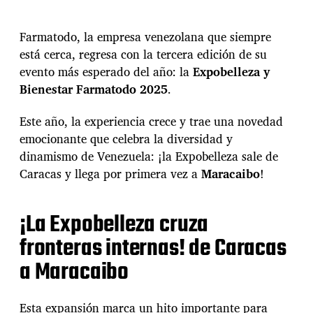
n
h
E
a
x
Farmatodo, la empresa venezolana que siempre
d
p
e
está cerca, regresa con la tercera edición de su
o
l
evento más esperado del año: la
Expobelleza y
b
a
e
Bienestar Farmatodo 2025
.
e
l
n
l
t
Este año, la experiencia crece y trae una novedad
e
r
emocionante que celebra la diversidad y
z
a
dinamismo de Venezuela: ¡la Expobelleza sale de
a
d
y
Caracas y llega por primera vez a
Maracaibo
!
a
B
i
e
¡La Expobelleza cruza
n
fronteras internas! de Caracas
e
s
a Maracaibo
t
a
r
Esta expansión marca un hito importante para
F