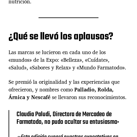
nutrición.
n
s
u
E
x
¿Qué se llevó los aplausos?
p
o
B
Las marcas se lucieron en cada uno de los
e
l
«mundos» de la Expo: «Belleza», «Cuídate»,
l
«Salud», «Sabores y Relax» y «Mundo Farmatodo».
e
z
Se premió la originalidad y las experiencias que
a
ofrecieron, y nombres como
Palladio, Rolda,
y
B
Árnica y Nescafé
se llevaron sus reconocimientos.
i
e
Claudia Paludi, Directora de Mercadeo de
n
e
Farmatodo, no pudo ocultar su entusiasmo:
s
t