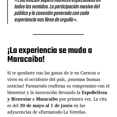
«Esta edición superó nuestras expectativas en
a
todos los sentidos. La participación masiva del
r
2
público y la conexión generada con cada
0
experiencia nos llena de orgullo»
.
2
5
¡La experiencia se muda a
Maracaibo!
Si te quedaste con las ganas de ir en Caracas o
vives en el occidente del país, ¡tenemos buenas
noticias! Farmatodo reafirma su compromiso con el
bienestar y la innovación llevando la
ExpoBelleza
y Bienestar
a
Maracaibo
por primera vez. La cita
es del
30 de mayo al 1 de junio
en las
adyacencias de «Farmatodo La Vereda».