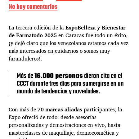
e
No hay comentarios
e
c
n
h
F
a
a
La tercera edición de la
ExpoBelleza y Bienestar
d
r
e
de Farmatodo 2025
en Caracas fue todo un éxito,
m
l
¡y dejó claro que los venezolanos estamos cada vez
a
a
t
más interesados ​​en cuidarnos o somos muy
e
o
faranduleros!.
n
d
t
o
r
e
Más de
16.000 personas
dieron cita en el
a
n
CCCT durante tres días para sumergirse en un
d
C
a
mundo de tendencias y novedades.
a
r
a
Con más de
70 marcas aliadas
participantes, la
c
Expo ofreció de todo: desde asesorías
a
s
personalizadas y demostraciones en vivo, hasta
c
masterclasses de maquillaje, dermocosmética y
o