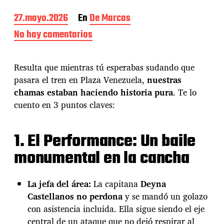
F
27.mayo.2026
En
De Marcas
e
No hay comentarios
e
c
n
h
D
a
i
Resulta que mientras tú esperabas sudando que
d
a
e
pasara el tren en Plaza Venezuela,
nuestras
b
l
chamas estaban haciendo historia pura
. Te lo
l
a
i
cuento en 3 puntos claves:
e
t
n
o
t
s
1. El Performance: Un baile
r
U
a
monumental en la cancha
n
d
d
a
e
r
La jefa del área:
La capitana
Deyna
w
Castellanos no perdona
y se mandó un golazo
o
con asistencia incluida. Ella sigue siendo el eje
o
central de un ataque que no dejó respirar al