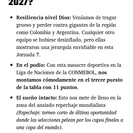
2027?
e
n
i
Resiliencia nivel Dios:
Veníamos de tragar
n
grueso y perder contra gigantes de la región
a
como Colombia y Argentina. Cualquier otro
a
B
equipo se hubiese desinflado, pero ellas
o
mostraron una jerarquía envidiable en esta
l
Jornada 7.
i
v
En el podio:
Con esta masacre deportiva en la
i
Liga de Naciones de la CONMEBOL,
nos
a
montamos cómodamente en el tercer puesto
q
u
de la tabla con 11 puntos
.
e
El sueño intacto:
Esto nos mete de lleno en la
n
o
zona del ansiado repechaje mundialista
s
(Repechaje: torneo corto de última oportunidad
m
donde las selecciones pelean por los cupos finales a
e
una copa del mundo)
.
t