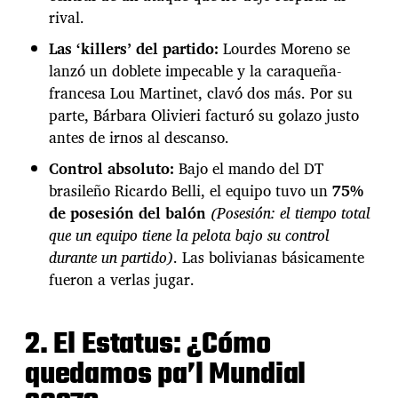
d
y
rival.
e
Las ‘killers’ del partido:
Lourdes Moreno se
l
8
lanzó un doblete impecable y la caraqueña-
-
francesa Lou Martinet, clavó dos más. Por su
0
parte, Bárbara Olivieri facturó su golazo justo
d
antes de irnos al descanso.
e
l
Control absoluto:
Bajo el mando del DT
a
brasileño Ricardo Belli, el equipo tuvo un
75%
V
i
de posesión del balón
(Posesión: el tiempo total
n
que un equipo tiene la pelota bajo su control
o
durante un partido)
. Las bolivianas básicamente
t
fueron a verlas jugar.
i
n
t
2. El Estatus: ¿Cómo
o
F
quedamos pa’l Mundial
e
m