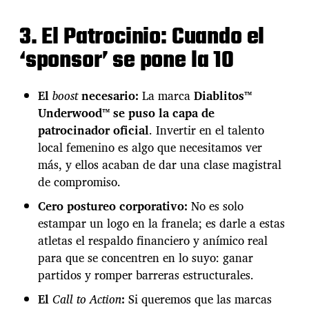
e
e
3. El Patrocinio: Cuando el
n
c
‘sponsor’ se pone la 10
o
m
p
El
boost
necesario:
La marca
Diablitos™
e
t
Underwood™ se puso la capa de
e
patrocinador oficial
. Invertir en el talento
n
local femenino es algo que necesitamos ver
c
más, y ellos acaban de dar una clase magistral
i
a
de compromiso.
p
Cero postureo corporativo:
No es solo
a
r
estampar un logo en la franela; es darle a estas
a
atletas el respaldo financiero y anímico real
i
para que se concentren en lo suyo: ganar
r
partidos y romper barreras estructurales.
a
l
El
Call to Action
:
Si queremos que las marcas
m