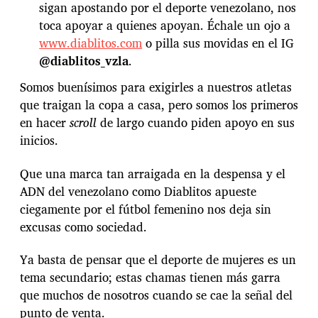
sigan apostando por el deporte venezolano, nos
u
n
toca apoyar a quienes apoyan. Échale un ojo a
d
www.diablitos.com
o pilla sus movidas en el IG
i
@diablitos_vzla
.
a
l
Somos buenísimos para exigirles a nuestros atletas
que traigan la copa a casa, pero somos los primeros
en hacer
scroll
de largo cuando piden apoyo en sus
inicios.
Que una marca tan arraigada en la despensa y el
ADN del venezolano como Diablitos apueste
ciegamente por el fútbol femenino nos deja sin
excusas como sociedad.
Ya basta de pensar que el deporte de mujeres es un
tema secundario; estas chamas tienen más garra
que muchos de nosotros cuando se cae la señal del
punto de venta.