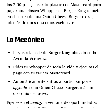
l
e
las 7:00 p.m., pasar tu plástico de Mastercard para
a
s
pagar una clásica Whopper en Burger King te mete
e
2
n
en el sorteo de una Onion Cheese Burger extra,
8
t
además de unos obsequios exclusivos.
d
r
e
a
M
d
La Mecánica
a
a
y
o
:
Llegas a la sede de Burger King ubicada en la
E
Avenida Veracruz.
l
r
Pides tu Whopper de toda la vida y ejecutas el
e
pago con tu tarjeta Mastercard.
y
t
Automáticamente entras a participar por el
i
upgrade
a una Onion Cheese Burger, más un
e
obsequio exclusivo.
n
e
​Fíjense en el
timing
: la ventana de oportunidad es
u