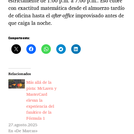
estrictamente de 1:00 p.m. a 7:00 p.m.. Eso cubre
n
con exactitud matemática desde el almuerzo tardío
a
n
de oficina hasta el
after-office
improvisado antes de
o
que caiga la noche.
t
i
f
Comparte esto:
i
c
a
c
i
ó
Relacionados
n
Más allá de la
M
pista: McLaren y
a
MasterCard
s
elevan la
t
experiencia del
e
fanático de la
r
Fórmula 1
C
27.agosto.2025
a
En «De Marcas»