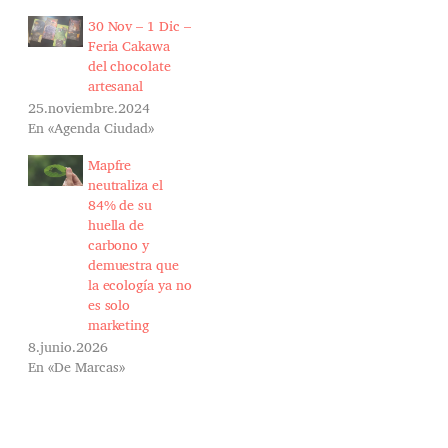
r
d
30 Nov – 1 Dic –
p
Feria Cakawa
a
del chocolate
r
artesanal
a
25.noviembre.2024
t
En «Agenda Ciudad»
i
Mapfre
neutraliza el
84% de su
huella de
carbono y
demuestra que
la ecología ya no
es solo
marketing
8.junio.2026
En «De Marcas»