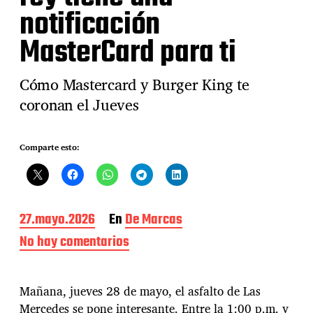
notificación
MasterCard para ti
Cómo Mastercard y Burger King te
coronan el Jueves
Comparte esto:
F
27.mayo.2026
En
De Marcas
e
No hay comentarios
e
c
n
h
J
a
u
d
Mañana, jueves 28 de mayo, el asfalto de Las
e
e
Mercedes se pone interesante. Entre la 1:00 p.m. y
v