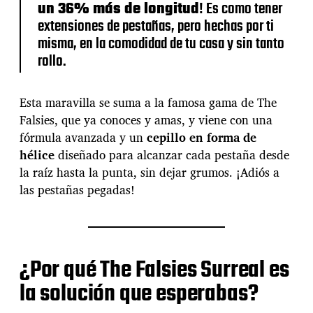
un 36% más de longitud
! Es como tener
o
extensiones de pestañas, pero hechas por ti
r
k
misma, en la comodidad de tu casa y sin tanto
r
rollo.
o
m
p
Esta maravilla se suma a la famosa gama de The
e
Falsies, que ya conoces y amas, y viene con una
l
fórmula avanzada y un
cepillo en forma de
o
s
hélice
diseñado para alcanzar cada pestaña desde
e
la raíz hasta la punta, sin dejar grumos. ¡Adiós a
s
las pestañas pegadas!
q
u
e
m
a
¿Por qué The Falsies Surreal es
s
c
la solución que esperabas?
o
n