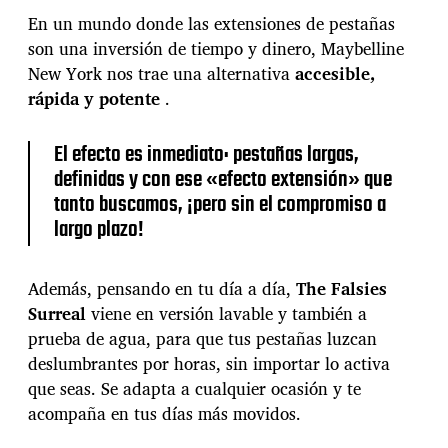
p
En un mundo donde las extensiones de pestañas
e
son una inversión de tiempo y dinero, Maybelline
s
t
New York nos trae una alternativa
accesible,
a
rápida y potente
.
ñ
a
s
El efecto es inmediato: pestañas largas,
d
definidas y con ese «efecto extensión» que
e
tanto buscamos, ¡pero sin el compromiso a
o
largo plazo!
t
r
o
Además, pensando en tu día a día,
The Falsies
n
i
Surreal
viene en versión lavable y también a
v
prueba de agua, para que tus pestañas luzcan
e
deslumbrantes por horas, sin importar lo activa
l
que seas. Se adapta a cualquier ocasión y te
acompaña en tus días más movidos.