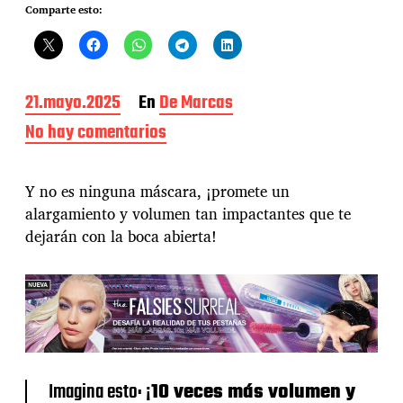
Comparte esto:
F
21.mayo.2025
En
De Marcas
e
No hay comentarios
e
c
n
h
M
a
a
Y no es ninguna máscara, ¡promete un
d
y
e
alargamiento y volumen tan impactantes que te
b
l
dejarán con la boca abierta!
e
a
l
e
l
n
i
t
n
r
e
a
N
d
e
a
w
Imagina esto: ¡
10 veces más volumen y
Y