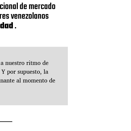
cional de mercado
e
r
ores venezolanos
r
idad
.
a
t
i
n
a
n
a nuestro ritmo de
o
s
 Y por supuesto, la
c
inante al momento de
u
e
n
t
a
l
a
s