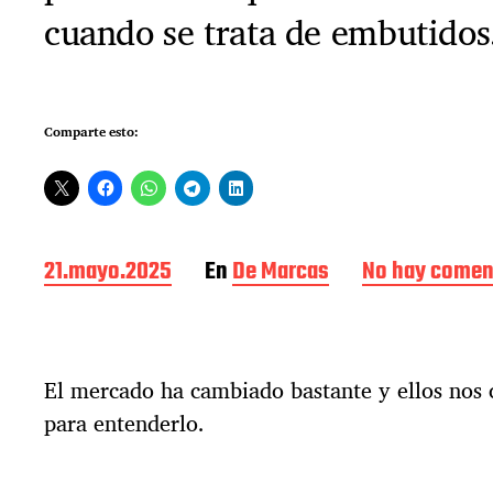
cuando se trata de embutidos
Comparte esto:
F
21.mayo.2025
En
De Marcas
No hay comen
e
c
h
a
El mercado ha cambiado bastante y ellos nos 
d
e
para entenderlo.
l
a
e