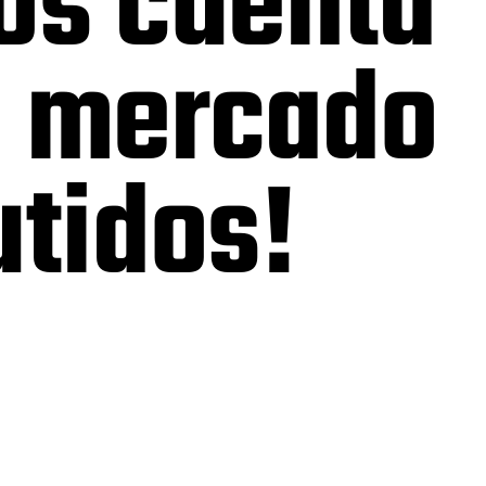
os cuenta
l mercado
tidos!