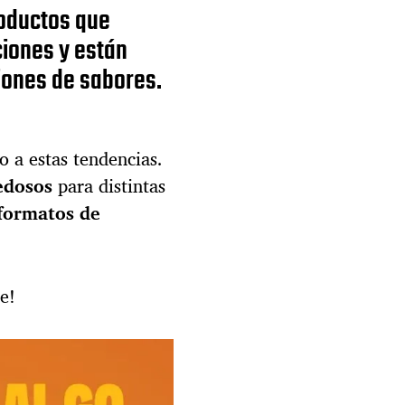
o
oductos que
v
e
iones y están
n
iones de sabores.
e
z
o
l
o a estas tendencias.
a
n
edosos
para distintas
o
formatos de
d
e
e
m
e!
b
u
t
i
d
o