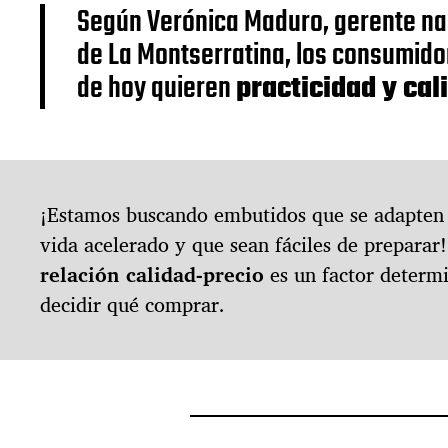
Según Verónica Maduro, gerente na
n
t
de La Montserratina, los consumid
r
de hoy quieren
practicidad y cal
a
d
a
¡Estamos buscando embutidos que se adapten 
vida acelerado y que sean fáciles de preparar!
relación calidad-precio
es un factor determ
decidir qué comprar.