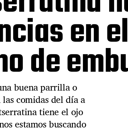
erratina n
ncias en e
no de embu
una buena parrilla o
 las comidas del día a
serratina tiene el ojo
anos estamos buscando