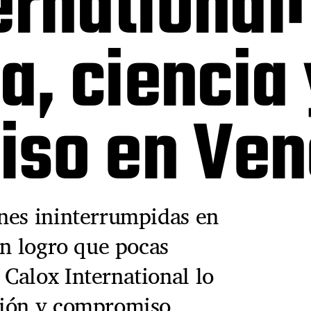
ernational
a, ciencia 
so en Ven
nes ininterrumpidas en
un logro que pocas
Calox International lo
ción y compromiso.