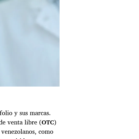
m
i
s
o
e
n
V
e
n
e
z
u
e
l
a
folio y sus marcas.
e venta libre (
OTC
)
s venezolanos, como