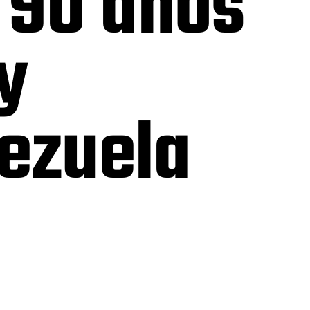
: 90 años
y
ezuela