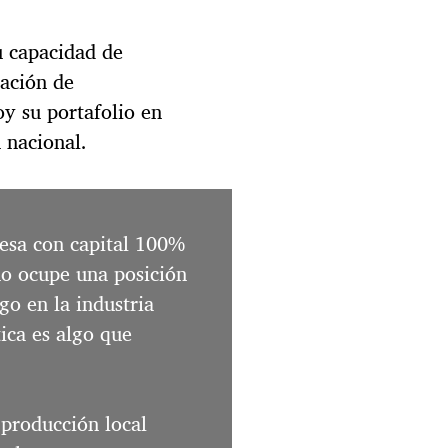
r
n
a
u capacidad de
t
zación de
i
y su portafolio en
o
n
 nacional.
a
l
:
9
sa con capital 100%
0
a
o ocupe una posición
ñ
go en la industria
o
s
ica es algo que
d
e
h
i
 producción local
s