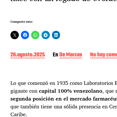
Comparte esto:
F
26.agosto.2025
En
De Marcas
No hay com
e
c
h
a
Lo que comenzó en 1935 como Laboratorios B
d
e
gigante con
capital 100% venezolano
, que 
l
segunda posición en el mercado farmacéut
a
e
que también tiene una sólida presencia en Ce
n
Caribe.