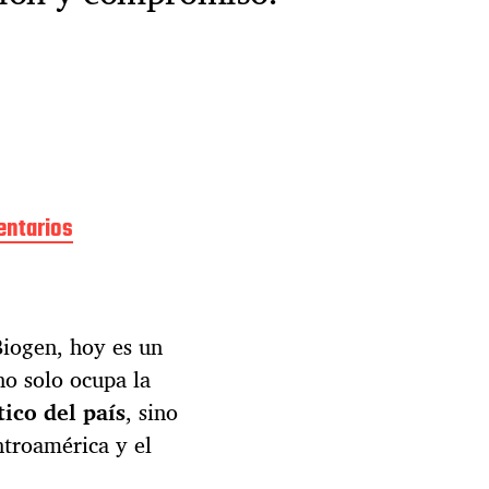
entarios
e
n
C
a
l
iogen, hoy es un
o
x
no solo ocupa la
I
ico del país
, sino
n
t
ntroamérica y el
e