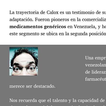
t
r
a
La trayectoria de Calox es un testimonio de s
d
adaptación. Fueron pioneros en la comerciali
a
medicamentos genéricos
en Venezuela, y ho
este segmento se ubica en la segunda posición
Una empre
venezolan
de lideraz
farmacéut
merece ser destacado.
Nos recuerda que el talento y la capacidad de