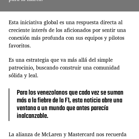
v
a
n
l
Esta iniciativa global es una respuesta directa al
a
creciente interés de los aficionados por sentir una
e
x
conexión más profunda con sus equipos y pilotos
p
favoritos.
e
r
Es una estrategia que va más allá del simple
i
patrocinio, buscando construir una comunidad
e
n
sólida y leal.
c
i
Para los venezolanos que cada vez se suman
a
d
más a la fiebre de la F1, esta noticia abre una
e
ventana a un mundo que antes parecía
l
inalcanzable.
f
a
n
La alianza de McLaren y Mastercard nos recuerda
á