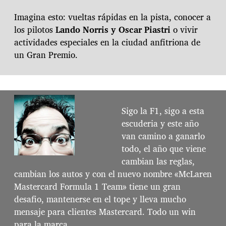
:
M
Imagina esto: vueltas rápidas en la pista, conocer a
c
los pilotos
Lando Norris y Oscar Piastri
o vivir
L
actividades especiales en la ciudad anfitriona de
a
r
un Gran Premio.
e
n
y
M
a
Sigo la F1, sigo a esta
s
escuderia y este año
t
e
van camino a ganarlo
r
todo, el año que viene
C
cambian las reglas,
a
cambian los autos y con el nuevo nombre «McLaren
r
d
Mastercard Formula 1 Team» tiene un gran
e
desafio, mantenerse en el tope y lleva mucho
l
mensaje para clientes Mastercard. Todo un win
e
para la marca.