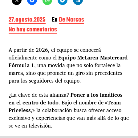
F
27.agosto.2025
En
De Marcas
e
No hay comentarios
e
c
n
h
M
a
á
A partir de 2026, el equipo se conocerá
d
s
e
oficialmente como el
Equipo McLaren Mastercard
a
l
Fórmula 1
, una movida que no solo fortalece la
l
a
l
marca, sino que promete un giro sin precedentes
e
á
para los seguidores del equipo.
n
d
t
e
r
¿La clave de esta alianza?
Poner a los fanáticos
l
a
en el centro de todo
. Bajo el nombre de «
Team
a
d
p
Priceless
,» la colaboración busca ofrecer acceso
a
i
exclusivo y experiencias que van más allá de lo que
s
se ve en televisión.
t
a