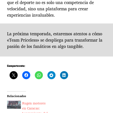
que el deporte no es solo una competencia de
t
i
velocidad, sino una plataforma para crear
c
experiencias invaluables.
o
d
e
l
La próxima temporada, estaremos atentos a cómo
a
«Team Priceless» se despliega para transformar la
F
pasión de los fanáticos en algo tangible.
ó
r
m
u
Comparte esto:
l
a
1
Relacionados
Rugen motores
en Caracas: