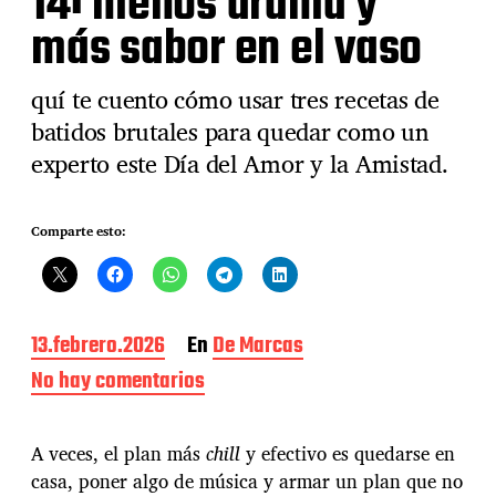
14: menos drama y
más sabor en el vaso
quí te cuento cómo usar tres recetas de
batidos brutales para quedar como un
experto este Día del Amor y la Amistad.
Comparte esto:
F
13.febrero.2026
En
De Marcas
e
No hay comentarios
e
c
n
h
a
S
A veces, el plan más
chill
y efectivo es quedarse en
d
m
e
casa, poner algo de música y armar un plan que no