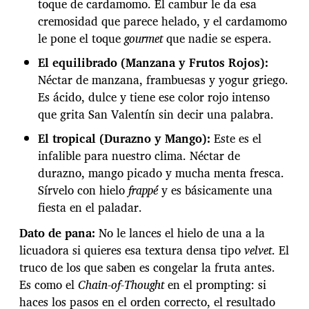
toque de cardamomo. El cambur le da esa
a
cremosidad que parece helado, y el cardamomo
m
a
le pone el toque
gourmet
que nadie se espera.
y
El equilibrado (Manzana y Frutos Rojos):
m
á
Néctar de manzana, frambuesas y yogur griego.
s
Es ácido, dulce y tiene ese color rojo intenso
s
que grita San Valentín sin decir una palabra.
a
b
El tropical (Durazno y Mango):
Este es el
o
infalible para nuestro clima. Néctar de
r
durazno, mango picado y mucha menta fresca.
e
n
Sírvelo con hielo
frappé
y es básicamente una
e
fiesta en el paladar.
l
v
Dato de pana:
No le lances el hielo de una a la
a
licuadora si quieres esa textura densa tipo
velvet
. El
s
truco de los que saben es congelar la fruta antes.
o
Es como el
Chain-of-Thought
en el prompting: si
haces los pasos en el orden correcto, el resultado