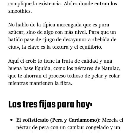
o
l
complique la existencia. Ahí es donde entran los
o
a
smoothies.
t
e
h
n
i
t
No hablo de la típica merengada que es pura
e
r
azúcar, sino de algo con más nivel. Para que un
s
a
batido pase de «jugo de desayuno» a «bebida de
p
d
cita», la clave es la textura y el equilibrio.
a
a
r
a
Aquí el «rol» lo tiene la fruta de calidad y una
e
buena base líquida, como los néctares de Natulac,
l
que te ahorran el proceso tedioso de pelar y colar
1
mientras mantienen la fibra.
4
:
m
e
Las tres fijas para hoy:
n
o
s
El sofisticado (Pera y Cardamomo):
Mezcla el
d
néctar de pera con un cambur congelado y un
r