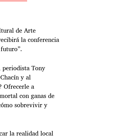
n
T
o
n
tural de Arte
y
F
cibirá la conferencia
r
futuro”.
a
n
g
l periodista Tony
i
Chacín y al
e
,
 Ofrecerle a
J
 mortal con ganas de
e
cómo sobrevivir y
s
ú
s
P
a
ar la realidad local