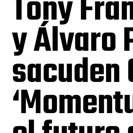
Tony Fran
y Álvaro 
sacuden 
‘Momentu