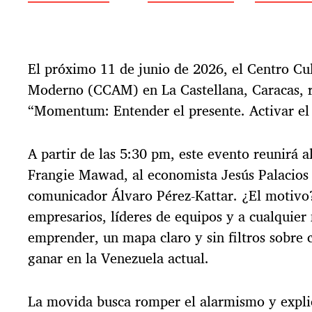
e
c
h
a
El próximo 11 de junio de 2026, el Centro Cul
d
e
Moderno (CCAM) en La Castellana, Caracas, re
l
“Momentum: Entender el presente. Activar el 
a
e
n
A partir de las 5:30 pm, este evento reunirá a
t
Frangie Mawad, al economista Jesús Palacios 
r
a
comunicador Álvaro Pérez-Kattar. ¿El motivo?
d
empresarios, líderes de equipos y a cualquier
a
emprender, un mapa claro y sin filtros sobre 
ganar en la Venezuela actual.
La movida busca romper el alarmismo y explic