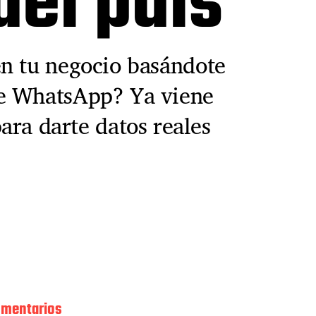
del país
n tu negocio basándote
de WhatsApp? Ya viene
a darte datos reales
omentarios
e