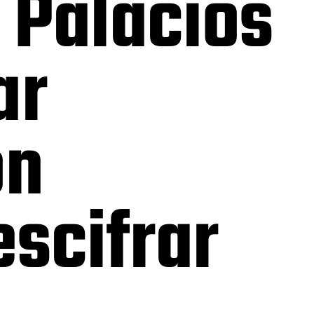
 Palacios
ar
on
scifrar