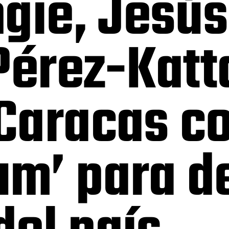
gie, Jesús
Pérez-Katt
Caracas c
m’ para de