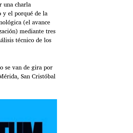
l
r una charla
a
o y el porqué de la
c
i
nológica (el avance
o
lización) mediante tres
s
álisis técnico de los
y
Á
l
v
a
o se van de gira por
r
Mérida, San Cristóbal
o
P
é
r
e
z
-
K
a