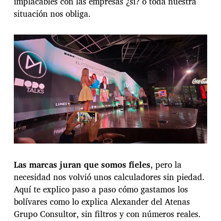
implacables con las empresas ¿si? o toda nuestra
u
m
situación nos obliga.
i
d
o
r
v
e
n
e
z
o
l
a
n
o
:
Las marcas juran que somos fieles
, pero la
M
necesidad nos volvió unos calculadores sin piedad.
a
r
Aquí te explico paso a paso cómo gastamos los
c
bolívares como lo explica Alexander del Atenas
a
Grupo Consultor, sin filtros y con números reales.
s