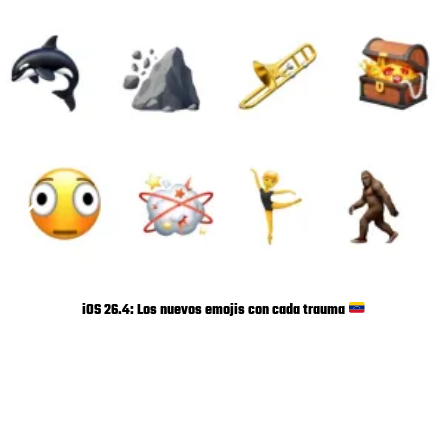
Bufalinda refresca su imagen y promete «nuevos productos»