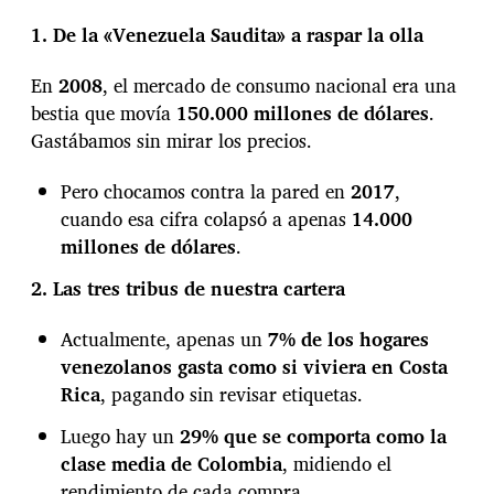
e
1. De la «Venezuela Saudita» a raspar la olla
n
V
e
En
2008
, el mercado de consumo nacional era una
n
bestia que movía
150.000 millones de dólares
.
e
Gastábamos sin mirar los precios.
z
u
Pero chocamos contra la pared en
2017
,
e
l
cuando esa cifra colapsó a apenas
14.000
a
millones de dólares
.
y
l
2. Las tres tribus de nuestra cartera
a
s
Actualmente, apenas un
7% de los hogares
q
venezolanos gasta como si viviera en Costa
u
e
Rica
, pagando sin revisar etiquetas.
v
i
Luego hay un
29% que se comporta como la
e
clase media de Colombia
, midiendo el
n
rendimiento de cada compra.