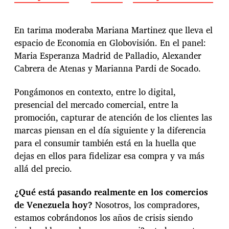
e
n
c
U
h
n
En tarima moderaba Mariana Martinez que lleva el
a
a
espacio de Economia en Globovisión. En el panel:
d
r
Maria Esperanza Madrid de Palladio, Alexander
e
a
l
d
Cabrera de Atenas y Marianna Pardi de Socado.
a
i
e
o
Pongámonos en contexto, entre lo digital,
n
g
presencial del mercado comercial, entre la
t
r
promoción, capturar de atención de los clientes las
r
a
a
f
marcas piensan en el día siguiente y la diferencia
d
í
para el consumir también está en la huella que
a
a
dejas en ellos para fidelizar esa compra y va más
d
allá del precio.
e
l
c
¿Qué está pasando realmente en los comercios
o
de Venezuela hoy?
Nosotros, los compradores,
n
estamos cobrándonos los años de crisis siendo
s