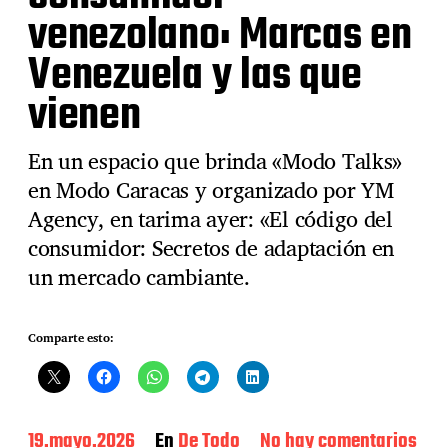
venezolano: Marcas en
Venezuela y las que
vienen
En un espacio que brinda «Modo Talks»
en Modo Caracas y organizado por YM
Agency, en tarima ayer: «El código del
consumidor: Secretos de adaptación en
un mercado cambiante.
Comparte esto:
F
19.mayo.2026
En
De Todo
No hay comentarios
e