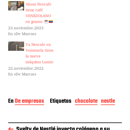
Ahora Nescafe
tiene café
VENEZOLANO
en granos
23.noviembre.2023
En «De Marcas»
Ya Nescafe en
Venezuela tiene
la nueva
máquina Lumio
22.noviembre.2022
En «De Marcas»
En
De empresas
Etiquetas
chocolate
nestle
Svelty de Nestlé inyecta colágeno a su