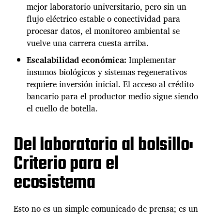
mejor laboratorio universitario, pero sin un
h
e
flujo eléctrico estable o conectividad para
z
procesar datos, el monitoreo ambiental se
u
vuelve una carrera cuesta arriba.
l
i
Escalabilidad económica:
Implementar
a
insumos biológicos y sistemas regenerativos
n
requiere inversión inicial. El acceso al crédito
o
s
bancario para el productor medio sigue siendo
el cuello de botella.
Del laboratorio al bolsillo:
Criterio para el
ecosistema
Esto no es un simple comunicado de prensa; es un