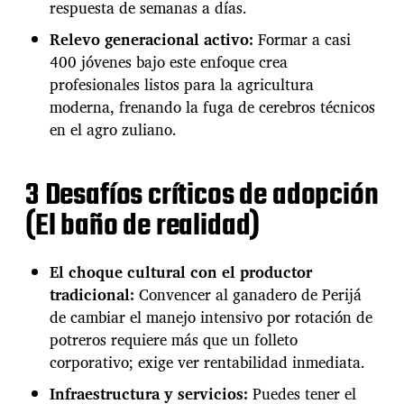
e
respuesta de semanas a días.
l
Relevo generacional activo:
Formar a casi
s
u
400 jóvenes bajo este enfoque crea
m
profesionales listos para la agricultura
i
moderna, frenando la fuga de cerebros técnicos
n
en el agro zuliano.
i
s
t
r
3 Desafíos críticos de adopción
o
(El baño de realidad)
d
e
c
El choque cultural con el productor
a
c
tradicional:
Convencer al ganadero de Perijá
a
de cambiar el manejo intensivo por rotación de
o
potreros requiere más que un folleto
y
corporativo; exige ver rentabilidad inmediata.
l
e
Infraestructura y servicios:
Puedes tener el
c