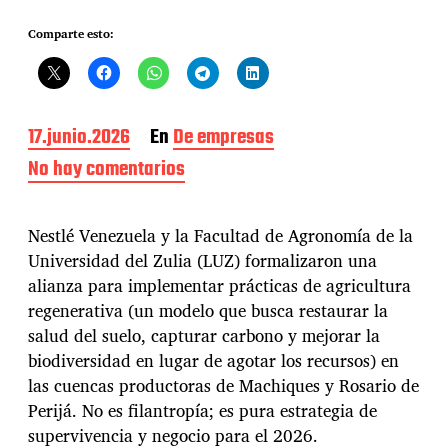
Comparte esto:
F
17.junio.2026
En
De empresas
e
No hay comentarios
e
c
n
h
N
a
e
Nestlé Venezuela y la Facultad de Agronomía de la
d
s
e
Universidad del Zulia (LUZ) formalizaron una
t
l
alianza para implementar prácticas de agricultura
l
a
é
regenerativa (un modelo que busca restaurar la
e
y
salud del suelo, capturar carbono y mejorar la
n
L
t
biodiversidad en lugar de agotar los recursos) en
U
r
las cuencas productoras de Machiques y Rosario de
Z
a
a
Perijá. No es filantropía; es pura estrategia de
d
c
supervivencia y negocio para el 2026.
a