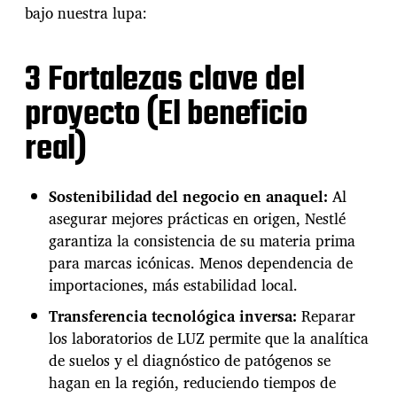
e
bajo nuestra lupa:
g
e
n
3 Fortalezas clave del
e
r
proyecto (El beneficio
a
t
real)
i
v
a
Sostenibilidad del negocio en anaquel:
Al
p
asegurar mejores prácticas en origen, Nestlé
a
garantiza la consistencia de su materia prima
r
a
para marcas icónicas. Menos dependencia de
b
importaciones, más estabilidad local.
l
i
Transferencia tecnológica inversa:
Reparar
n
los laboratorios de LUZ permite que la analítica
d
de suelos y el diagnóstico de patógenos se
a
hagan en la región, reduciendo tiempos de
r