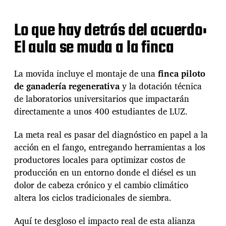
t
i
v
Lo que hay detrás del acuerdo:
a
n
El aula se muda a la finca
p
l
a
La movida incluye el montaje de una
finca piloto
n
de ganadería regenerativa
y la dotación técnica
d
de laboratorios universitarios que impactarán
e
a
directamente a unos 400 estudiantes de LUZ.
g
r
La meta real es pasar del diagnóstico en papel a la
i
acción en el fango, entregando herramientas a los
c
productores locales para optimizar costos de
u
l
producción en un entorno donde el diésel es un
t
dolor de cabeza crónico y el cambio climático
u
altera los ciclos tradicionales de siembra.
r
a
Aquí te desgloso el impacto real de esta alianza
r