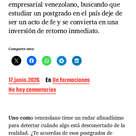
empresarial venezolano, buscando que
estudiar un postgrado en el país deje de
ser un acto de fe y se convierta en una
inversión de retorno inmediato.
Comparte esto:
F
17.junio.2026
En
De formaciones
e
No hay comentarios
e
c
n
h
¿
a
E
d
l
e
Uno com
o venezolano tiene un radar afinadísimo
f
l
para detectar cuándo algo está desconectado de la
i
a
n
realidad. ¿Te acuerdas de esos postgrados de
e