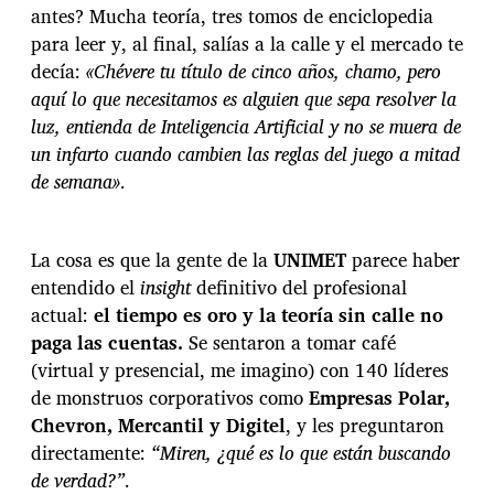
d
antes? Mucha teoría, tres tomos de enciclopedia
n
e
t
para leer y, al final, salías a la calle y el mercado te
l
r
decía:
«Chévere tu título de cinco años, chamo, pero
o
a
s
aquí lo que necesitamos es alguien que sepa resolver la
d
t
luz, entienda de Inteligencia Artificial y no se muera de
a
í
un infarto cuando cambien las reglas del juego a mitad
t
de semana»
.
u
l
o
s
La cosa es que la gente de la
UNIMET
parece haber
q
entendido el
insight
definitivo del profesional
u
actual:
el tiempo es oro y la teoría sin calle no
e
s
paga las cuentas.
Se sentaron a tomar café
o
(virtual y presencial, me imagino) con 140 líderes
l
de monstruos corporativos como
Empresas Polar,
o
Chevron, Mercantil y Digitel
, y les preguntaron
a
g
directamente:
“Miren, ¿qué es lo que están buscando
a
de verdad?”
.