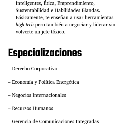
«
Inteligentes, Ética, Emprendimiento,
m
Sustentabilidad e Habilidades Blandas.
u
Básicamente, te enseñan a usar herramientas
n
d
high-tech
pero también a negociar y liderar sin
o
volverte un jefe tóxico.
r
e
a
Especializaciones
l
»
d
– Derecho Corporativo
e
l
o
– Economía y Política Energética
s
n
– Negocios Internacionales
e
g
– Recursos Humanos
o
c
i
– Gerencia de Comunicaciones Integradas
o