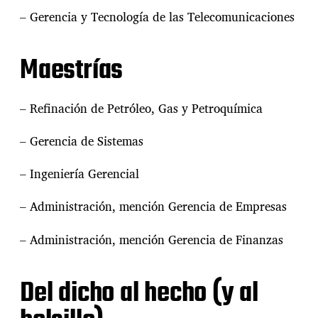
s
– Gerencia y Tecnología de las Telecomunicaciones
e
n
V
Maestrías
e
n
e
– Refinación de Petróleo, Gas y Petroquímica
z
u
e
– Gerencia de Sistemas
l
a
– Ingeniería Gerencial
– Administración, mención Gerencia de Empresas
– Administración, mención Gerencia de Finanzas
Del dicho al hecho (y al