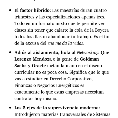
n
i
El factor híbrido:
Las maestrías duran cuatro
z
trimestres y las especializaciones apenas tres.
a
Todo en un formato mixto que te permite ver
s
u
clases sin tener que calarte la cola de la Boyera
s
todos los días ni abandonar tu trabajo. Es el fin
p
de la excusa del
«no me da la vida»
.
o
s
Adiós al aislamiento, hola al
Networking
:
Que
t
Lorenzo Mendoza
o la gente de
Goldman
g
Sachs y Oracle
metan la mano en el diseño
r
a
curricular no es poca cosa. Significa que lo que
d
vas a estudiar en Derecho Corporativo,
o
Finanzas o Negocios Energéticos es
s
exactamente lo que estas empresas necesitan
c
o
contratar hoy mismo.
n
Los 5 ejes de la supervivencia moderna:
e
l
Introdujeron materias transversales de Sistemas