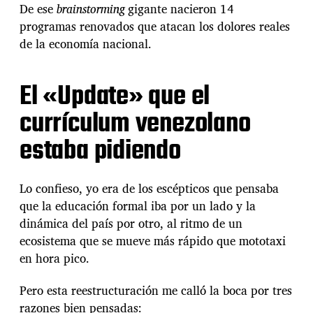
r
De ese
brainstorming
gigante nacieron 14
r
programas renovados que atacan los dolores reales
a
n
de la economía nacional.
p
o
l
El «Update» que el
v
o
currículum venezolano
?
L
estaba pidiendo
a
U
N
Lo confieso, yo era de los escépticos que pensaba
I
que la educación formal iba por un lado y la
M
E
dinámica del país por otro, al ritmo de un
T
ecosistema que se mueve más rápido que mototaxi
s
en hora pico.
i
n
Pero esta reestructuración me calló la boca por tres
t
o
razones bien pensadas: