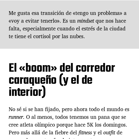
a
c
Me gusta esa transición de «tengo un problema» a
o
«voy a evitar tenerlo». Es un
mindset
que nos hace
r
r
falta, especialmente cuando el estrés de la ciudad
e
te tiene el cortisol por las nubes.
r
l
a
d
El «boom» del corredor
e
1
caraqueño (y el de
2
K
interior)
?
E
l
f
No sé si se han fijado, pero ahora todo el mundo es
e
runner
. O al menos, todos tenemos un pana que se
n
cree atleta olímpico porque hace 5K los domingos.
ó
Pero más allá de la fiebre del
fitness
y el
outfit
de
m