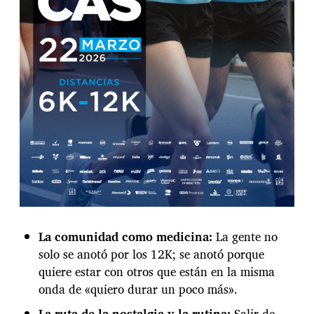
s
p
i
e
s
La comunidad como medicina:
La gente no
solo se anotó por los 12K; se anotó porque
quiere estar con otros que están en la misma
onda de «quiero durar un poco más».
La ruta de la nostalgia y la rutina:
Salir de