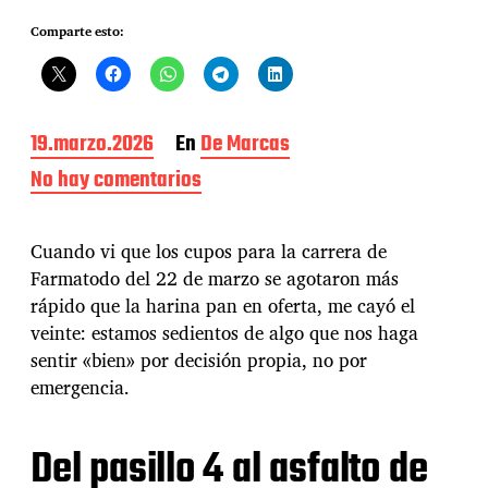
Comparte esto:
F
19.marzo.2026
En
De Marcas
e
No hay comentarios
e
c
n
h
F
a
a
Cuando vi que los cupos para la carrera de
d
r
e
Farmatodo del 22 de marzo se agotaron más
m
l
rápido que la harina pan en oferta, me cayó el
a
a
t
veinte: estamos sedientos de algo que nos haga
e
o
sentir «bien» por decisión propia, no por
n
d
t
emergencia.
o
r
:
a
¿
d
Del pasillo 4 al asfalto de
C
a
o