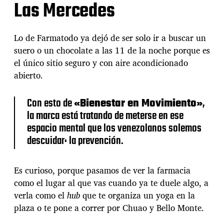
Las Mercedes
r
r
e
r
Lo de Farmatodo ya dejó de ser solo ir a buscar un
p
suero o un chocolate a las 11 de la noche porque es
a
el único sitio seguro y con aire acondicionado
r
abierto.
a
v
i
Con esto de
«Bienestar en Movimiento»
,
v
la marca está tratando de meterse en ese
i
espacio mental que los venezolanos solemos
r
o
descuidar: la prevención.
v
i
v
Es curioso, porque pasamos de ver la farmacia
i
como el lugar al que vas cuando ya te duele algo, a
r
verla como el
hub
que te organiza un yoga en la
p
plaza o te pone a correr por Chuao y Bello Monte.
a
r